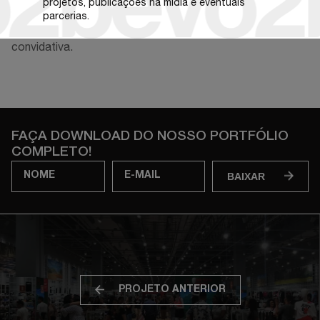
perder a conexão com a marca consolidada que é a Imec.
projetos, publicações na mídia e eventuais
A Área de vendas, de aproximadamente, 700m² possui
parcerias.
uma característica sóbria e, ao memso tempo,
convidativa.
FAÇA DOWNLOAD DO NOSSO PORTFÓLIO
COMPLETO!
BAIXAR
PROJETO ANTERIOR